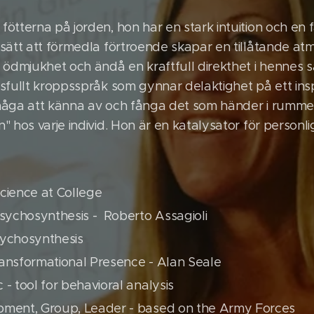
ötterna på jorden, hon har en stark intuition och en
sätt att förmedla förtroende skapar en tillåtande at
 ödmjukhet och ändå en kraftfull direkthet i hennes s
sfullt kroppsspråk som gynnar delaktighet på ett ins
måga att känna av och fånga det som händer i rummet
 hos varje individ. Hon är en katalysator för personli
cience at College
Psychosynthesis - Roberto Assagioli
sychosynthesis
ansformational Presence - Alan Seale
- tool for behavioral analysis
pment, Group, Leader - based on the Army Forces