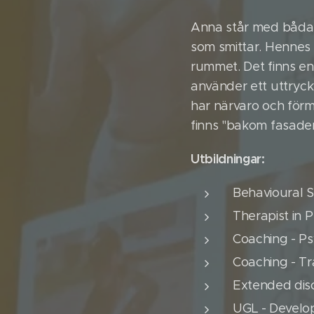
Anna står med båda f
som smittar. Hennes 
rummet. Det finns en
använder ett uttryck
har närvaro och för
finns "bakom fasaden"
Utbildningar:
Behavioural S
Therapist in 
Coaching - P
Coaching - Tr
Extended disc 
UGL - Develo