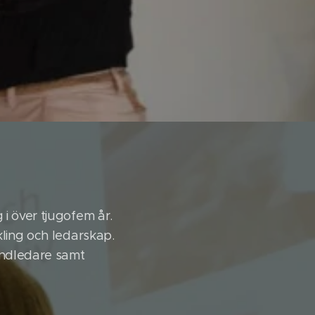
 i över tjugofem år.
kling och ledarskap.
andledare samt