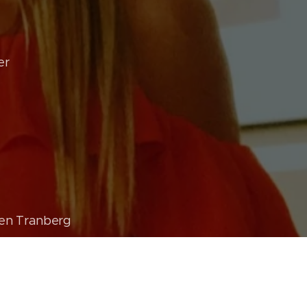
er
rgen Tranberg
 Thailand, Peter