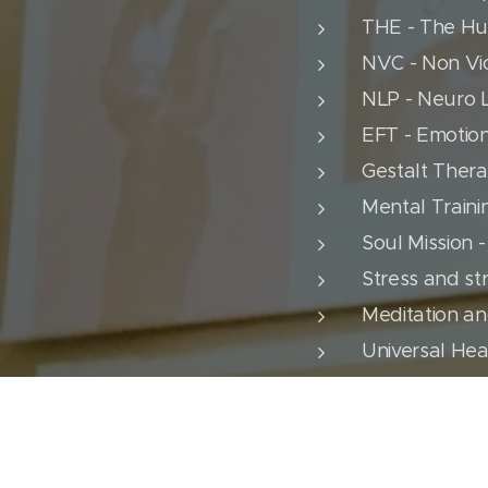
THE - The Hu
NVC - Non Vi
NLP - Neuro L
EFT - Emotio
Gestalt Therap
Mental Traini
Soul Mission -
Stress and s
Meditation an
Universal Hea
Personal trai
Yoga Teacher 
Clifford