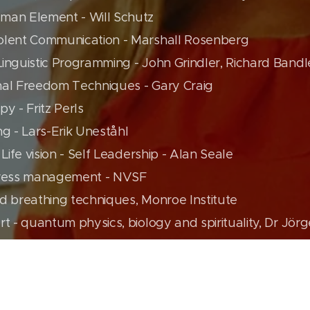
man Element - Will Schutz
olent Communication - Marshall Rosenberg
inguistic Programming - John Grindler, Richard Bandl
nal Freedom Techniques - Gary Craig
y - Fritz Perls
ng - Lars-Erik Uneståhl
 Life vision - Self Leadership - Alan Seale
tress management - NVSF
d breathing techniques, Monroe Institute
rt - quantum physics, biology and spirituality, Dr Jö
ner - Health and wellness consultant, athlete trainer
training - Vasishta Yoga foundation, Indien and Yoga