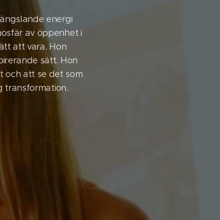
 fängslande energi
mosfär av öppenhet i
ätt att vara. Hon
pirerande sätt. Hon
 och att se det som
g transformation.