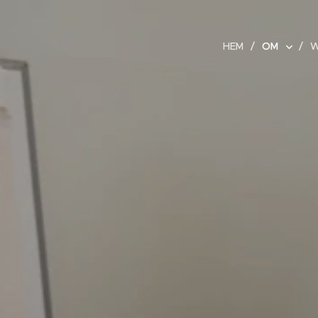
HEM
OM
W