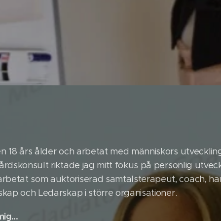
en 18 års ålder och arbetat med människors utveckling
vårdskonsult riktade jag mitt fokus på personlig utvec
arbetat som auktoriserad samtalsterapeut, coach, h
rskap och Ledarskap i större organisationer.
ig...